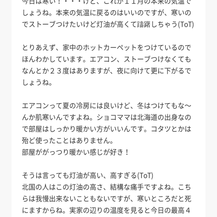
今日は寒い！・・・けど、これが１１月の本来の気温で
しょうね。本来の気温に戻るのはいいのですが、寒いの
でストーブつけたいけど灯油が高くて躊躇しちゃう(ToT)
とりあえず、家中のホットカーペットをつけているので
ほんわかしています。エアコン、ストーブつけなくても
なんとか２３度はありますが、夜に向けて更に下がるで
しょうね。
エアコンって夏の冷房には良いけど、冬はつけてもな～
んか肌寒いんですよね。ショコママは北海道の出身なの
で部屋はしっかり暖かい方がいいんです。コタツとかは
殆ど使ったことはありません。
部屋ががっつり暖かい感じが好き！
そうは言っても灯油が高い、高すぎる(ToT)
北国の人はこの灯油の高さ、結構な痛手ですよね。こち
らは我慢出来ないこともないですが、寒いところだと死
にますからね。実家の辺りの温度を見ると今日の最高４