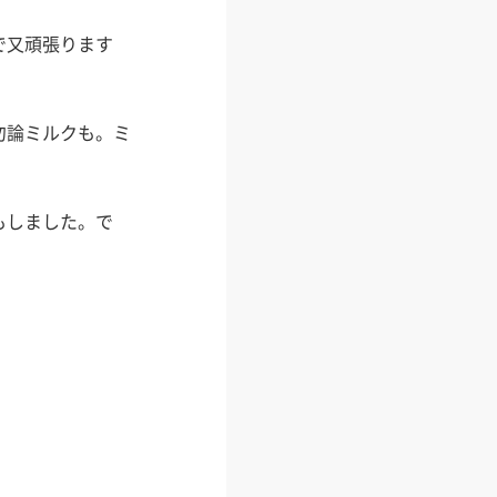
で又頑張ります
勿論ミルクも。ミ
もしました。で