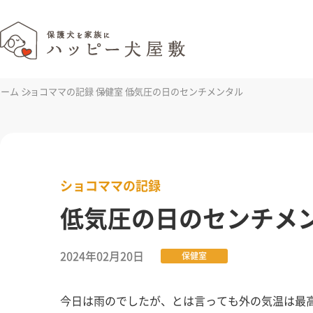
ホーム
ショコママの記録
保健室
低気圧の日のセンチメンタル
ショコママの記録
低気圧の日のセンチメ
2024年02月20日
保健室
今日は雨のでしたが、とは言っても外の気温は最