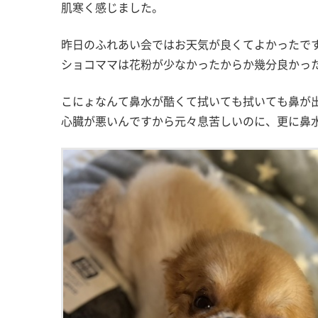
肌寒く感じました。
昨日のふれあい会ではお天気が良くてよかったで
ショコママは花粉が少なかったからか幾分良かっ
こにょなんて鼻水が酷くて拭いても拭いても鼻が
心臓が悪いんですから元々息苦しいのに、更に鼻水が