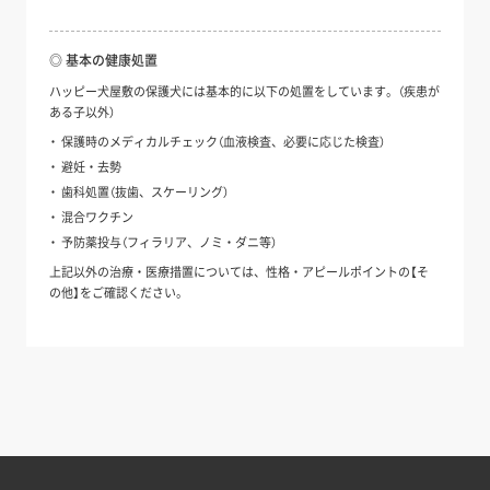
◎ 基本の健康処置
ハッピー犬屋敷の保護犬には基本的に以下の処置をしています。（疾患が
ある子以外）
保護時のメディカルチェック（血液検査、必要に応じた検査）
避妊・去勢
歯科処置（抜歯、スケーリング）
混合ワクチン
予防薬投与（フィラリア、ノミ・ダニ等）
上記以外の治療・医療措置については、性格・アピールポイントの【そ
の他】をご確認ください。