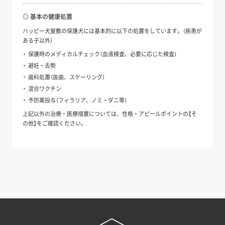
◎ 基本の健康処置
ハッピー犬屋敷の保護犬には基本的に以下の処置をしています。（疾患が
ある子以外）
保護時のメディカルチェック（血液検査、必要に応じた検査）
避妊・去勢
歯科処置（抜歯、スケーリング）
混合ワクチン
予防薬投与（フィラリア、ノミ・ダニ等）
上記以外の治療・医療措置については、性格・アピールポイントの【そ
の他】をご確認ください。