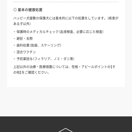
◎ 基本の健康処置
ハッピー犬屋敷の保護犬には基本的に以下の処置をしています。（疾患が
ある子以外）
保護時のメディカルチェック（血液検査、必要に応じた検査）
避妊・去勢
歯科処置（抜歯、スケーリング）
混合ワクチン
予防薬投与（フィラリア、ノミ・ダニ等）
上記以外の治療・医療措置については、性格・アピールポイントの【そ
の他】をご確認ください。