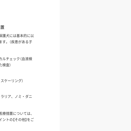
処置
保護犬には基本的に以
ます。（疾患がある子
カルチェック（血液検
た検査）
、スケーリング）
ィラリア、ノミ・ダニ
医療措置については、
イントの【その他】をご