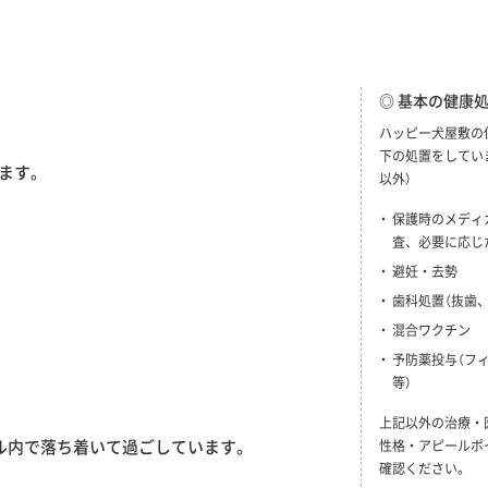
◎ 基本の健康
ハッピー犬屋敷の
下の処置をしてい
ます。
以外）
保護時のメディ
査、必要に応じ
避妊・去勢
歯科処置（抜歯
混合ワクチン
予防薬投与（フ
等）
上記以外の治療・
ル内で落ち着いて過ごしています。
性格・アピールポ
確認ください。