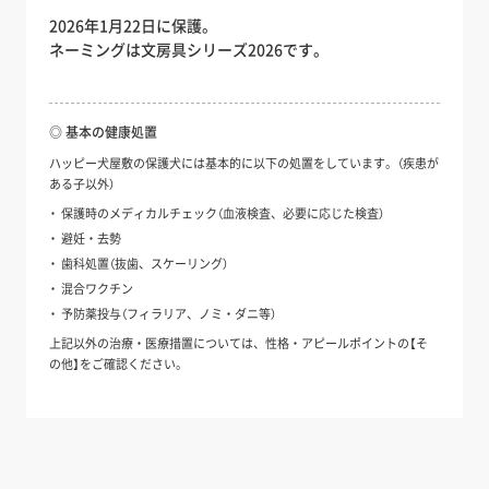
2026年1月22日に保護。
ネーミングは文房具シリーズ2026です。
◎ 基本の健康処置
ハッピー犬屋敷の保護犬には基本的に以下の処置をしています。（疾患が
ある子以外）
保護時のメディカルチェック（血液検査、必要に応じた検査）
避妊・去勢
歯科処置（抜歯、スケーリング）
混合ワクチン
予防薬投与（フィラリア、ノミ・ダニ等）
上記以外の治療・医療措置については、性格・アピールポイントの【そ
の他】をご確認ください。