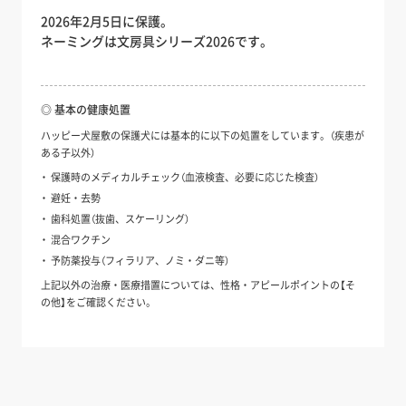
2026年2月5日に保護。
ネーミングは文房具シリーズ2026です。
◎ 基本の健康処置
ハッピー犬屋敷の保護犬には基本的に以下の処置をしています。（疾患が
ある子以外）
保護時のメディカルチェック（血液検査、必要に応じた検査）
避妊・去勢
歯科処置（抜歯、スケーリング）
混合ワクチン
予防薬投与（フィラリア、ノミ・ダニ等）
上記以外の治療・医療措置については、性格・アピールポイントの【そ
の他】をご確認ください。