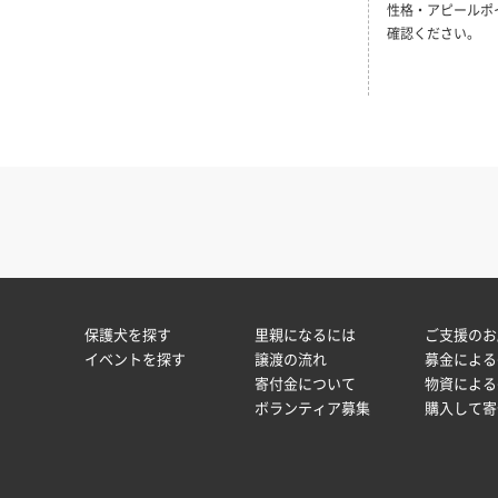
性格・アピールポ
確認ください。
保護犬を探す
里親になるには
ご支援のお
イベントを探す
譲渡の流れ
募金による
寄付金について
物資による
ボランティア募集
購入して寄