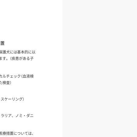
処置
保護犬には基本的に以
ます。（疾患がある子
カルチェック（血液検
た検査）
、スケーリング）
ィラリア、ノミ・ダニ
医療措置については、