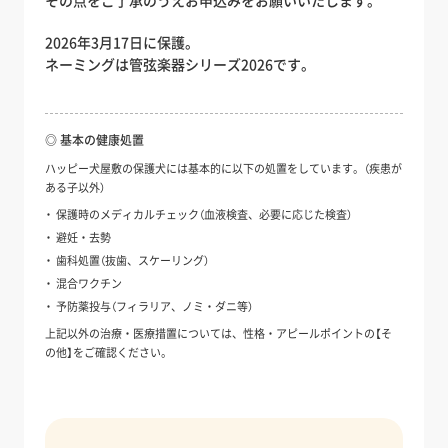
その点をご了承のうえお申込みをお願いいたします。
2026年3月17日に保護。
ネーミングは管弦楽器シリーズ2026です。
◎ 基本の健康処置
ハッピー犬屋敷の保護犬には基本的に以下の処置をしています。（疾患が
ある子以外）
保護時のメディカルチェック（血液検査、必要に応じた検査）
避妊・去勢
歯科処置（抜歯、スケーリング）
混合ワクチン
予防薬投与（フィラリア、ノミ・ダニ等）
上記以外の治療・医療措置については、性格・アピールポイントの【そ
の他】をご確認ください。