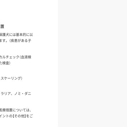
処置
保護犬には基本的に以
ます。（疾患がある子
カルチェック（血液検
た検査）
、スケーリング）
ィラリア、ノミ・ダニ
医療措置については、
イントの【その他】をご