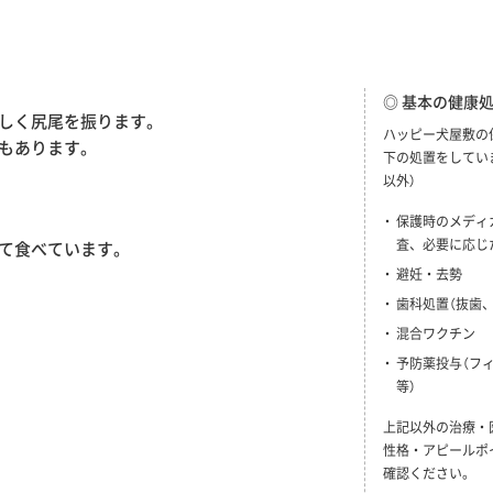
◎ 基本の健康
しく尻尾を振ります。
ハッピー犬屋敷の
もあります。
下の処置をしてい
以外）
保護時のメディ
査、必要に応じ
て食べています。
避妊・去勢
歯科処置（抜歯
混合ワクチン
予防薬投与（フ
等）
上記以外の治療・
性格・アピールポ
確認ください。