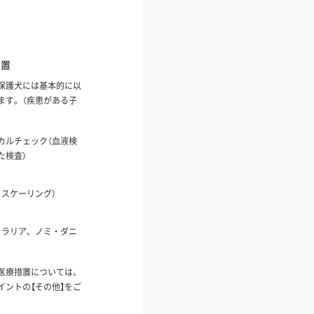
処置
保護犬には基本的に以
ます。（疾患がある子
カルチェック（血液検
た検査）
、スケーリング）
ィラリア、ノミ・ダニ
医療措置については、
イントの【その他】をご