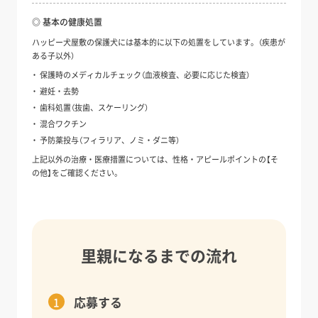
◎ 基本の健康処置
ハッピー犬屋敷の保護犬には基本的に以下の処置をしています。（疾患が
ある子以外）
保護時のメディカルチェック（血液検査、必要に応じた検査）
避妊・去勢
歯科処置（抜歯、スケーリング）
混合ワクチン
予防薬投与（フィラリア、ノミ・ダニ等）
上記以外の治療・医療措置については、性格・アピールポイントの【そ
の他】をご確認ください。
里親になるまでの流れ
応募する