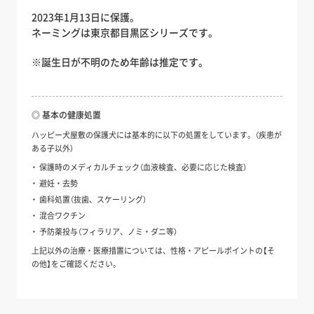
2023年1月13日に保護。
ネーミングは東京都目黒区シリーズです。
※誕生日が不明のため年齢は推定です。
◎ 基本の健康処置
ハッピー犬屋敷の保護犬には基本的に以下の処置をしています。（疾患が
ある子以外）
保護時のメディカルチェック（血液検査、必要に応じた検査）
避妊・去勢
歯科処置（抜歯、スケーリング）
混合ワクチン
予防薬投与（フィラリア、ノミ・ダニ等）
上記以外の治療・医療措置については、性格・アピールポイントの【そ
の他】をご確認ください。