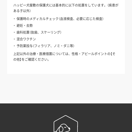
ハッピー犬屋敷の保護犬には基本的に以下の処置をしています。（疾患が
ある子以外）
保護時のメディカルチェック（血液検査、必要に応じた検査）
避妊・去勢
歯科処置（抜歯、スケーリング）
混合ワクチン
予防薬投与（フィラリア、ノミ・ダニ等）
上記以外の治療・医療措置については、性格・アピールポイントの【そ
の他】をご確認ください。