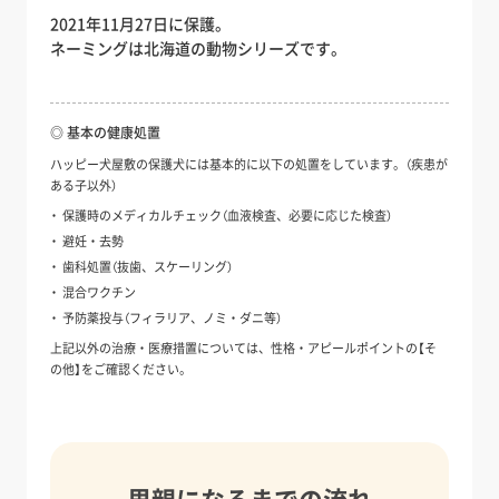
2021年11月27日に保護。
ネーミングは北海道の動物シリーズです。
◎ 基本の健康処置
ハッピー犬屋敷の保護犬には基本的に以下の処置をしています。（疾患が
ある子以外）
保護時のメディカルチェック（血液検査、必要に応じた検査）
避妊・去勢
歯科処置（抜歯、スケーリング）
混合ワクチン
予防薬投与（フィラリア、ノミ・ダニ等）
上記以外の治療・医療措置については、性格・アピールポイントの【そ
の他】をご確認ください。
里親になるまでの流れ