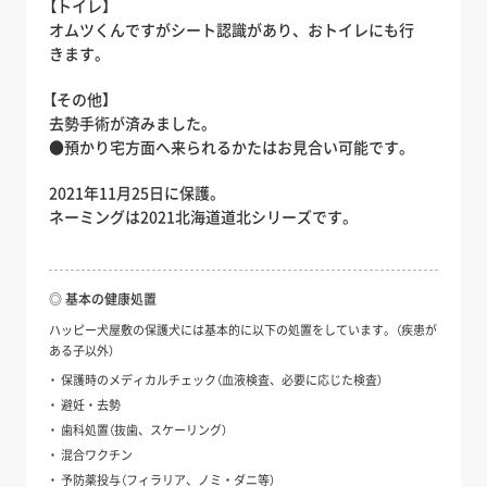
【トイレ】
オムツくんですがシート認識があり、おトイレにも行
きます。
【その他】
去勢手術が済みました。
●預かり宅方面へ来られるかたはお見合い可能です。
2021年11月25日に保護。
ネーミングは2021北海道道北シリーズです。
◎ 基本の健康処置
ハッピー犬屋敷の保護犬には基本的に以下の処置をしています。（疾患が
ある子以外）
保護時のメディカルチェック（血液検査、必要に応じた検査）
避妊・去勢
歯科処置（抜歯、スケーリング）
混合ワクチン
予防薬投与（フィラリア、ノミ・ダニ等）