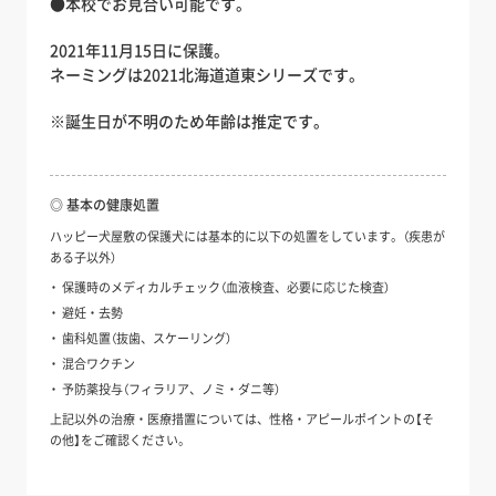
●本校でお見合い可能です。
2021年11月15日に保護。
ネーミングは2021北海道道東シリーズです。
※誕生日が不明のため年齢は推定です。
◎ 基本の健康処置
ハッピー犬屋敷の保護犬には基本的に以下の処置をしています。（疾患が
ある子以外）
保護時のメディカルチェック（血液検査、必要に応じた検査）
避妊・去勢
歯科処置（抜歯、スケーリング）
混合ワクチン
予防薬投与（フィラリア、ノミ・ダニ等）
上記以外の治療・医療措置については、性格・アピールポイントの【そ
の他】をご確認ください。