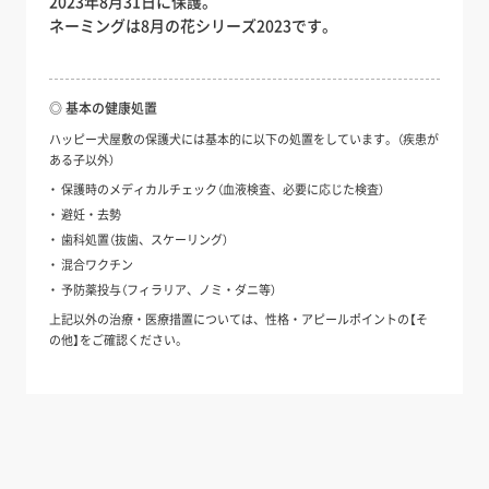
2023年8月31日に保護。
ネーミングは8月の花シリーズ2023です。
◎ 基本の健康処置
ハッピー犬屋敷の保護犬には基本的に以下の処置をしています。（疾患が
ある子以外）
保護時のメディカルチェック（血液検査、必要に応じた検査）
避妊・去勢
歯科処置（抜歯、スケーリング）
混合ワクチン
予防薬投与（フィラリア、ノミ・ダニ等）
上記以外の治療・医療措置については、性格・アピールポイントの【そ
の他】をご確認ください。