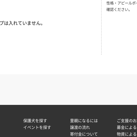
性格・アピールポ
確認ください。
プは入れていません。
保護犬を探す
里親になるには
ご支援のお
イベントを探す
譲渡の流れ
募金による
寄付金について
物資による