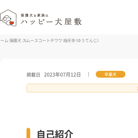
ホーム
保護犬
スムースコートチワワ
祐天寺（ゆうてんじ）
2023年07月12日
掲載日
卒業犬
自己紹介