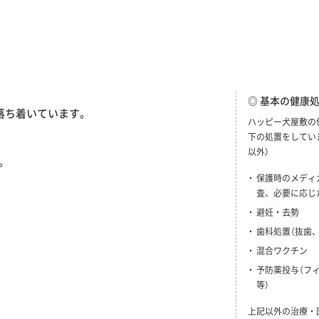
◎ 基本の健康
落ち着いています。
ハッピー犬屋敷の
下の処置をしてい
以外）
。
保護時のメディ
査、必要に応じ
避妊・去勢
歯科処置（抜歯
混合ワクチン
予防薬投与（フ
等）
上記以外の治療・