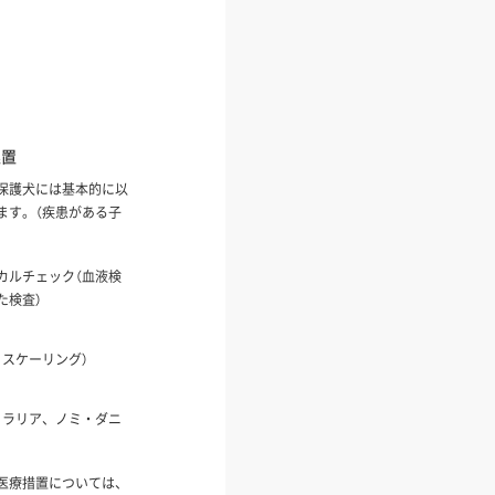
処置
保護犬には基本的に以
ます。（疾患がある子
カルチェック（血液検
た検査）
、スケーリング）
ィラリア、ノミ・ダニ
医療措置については、