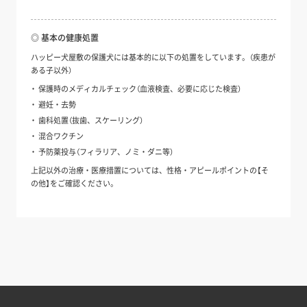
◎ 基本の健康処置
ハッピー犬屋敷の保護犬には基本的に以下の処置をしています。（疾患が
ある子以外）
保護時のメディカルチェック（血液検査、必要に応じた検査）
避妊・去勢
歯科処置（抜歯、スケーリング）
混合ワクチン
予防薬投与（フィラリア、ノミ・ダニ等）
上記以外の治療・医療措置については、性格・アピールポイントの【そ
の他】をご確認ください。