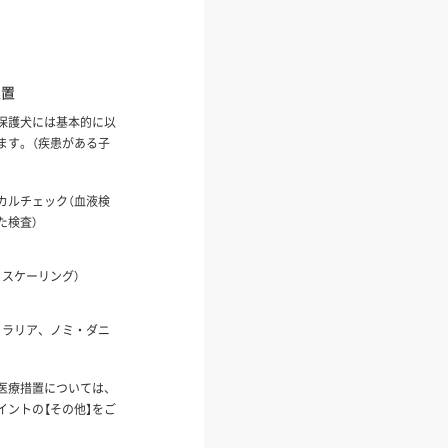
処置
保護犬には基本的に以
ます。（疾患がある子
カルチェック（血液検
た検査）
、スケーリング）
ィラリア、ノミ・ダニ
医療措置については、
イントの【その他】をご