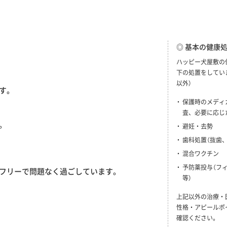
◎ 基本の健康
ハッピー犬屋敷の
下の処置をしてい
以外）
す。
保護時のメディ
査、必要に応じ
。
避妊・去勢
歯科処置（抜歯
混合ワクチン
予防薬投与（フ
フリーで問題なく過ごしています。
等）
上記以外の治療・
性格・アピールポ
確認ください。