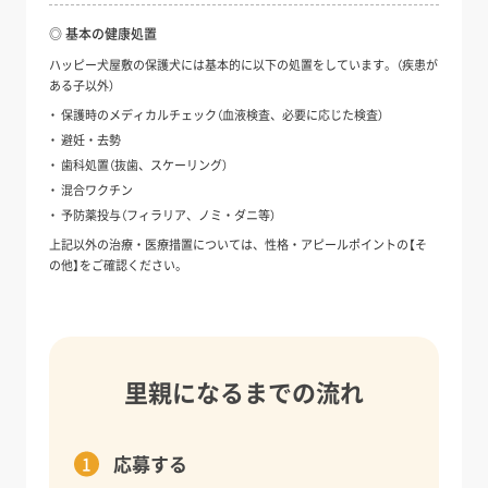
◎ 基本の健康処置
ハッピー犬屋敷の保護犬には基本的に以下の処置をしています。（疾患が
ある子以外）
保護時のメディカルチェック（血液検査、必要に応じた検査）
避妊・去勢
歯科処置（抜歯、スケーリング）
混合ワクチン
予防薬投与（フィラリア、ノミ・ダニ等）
上記以外の治療・医療措置については、性格・アピールポイントの【そ
の他】をご確認ください。
里親になるまでの流れ
応募する