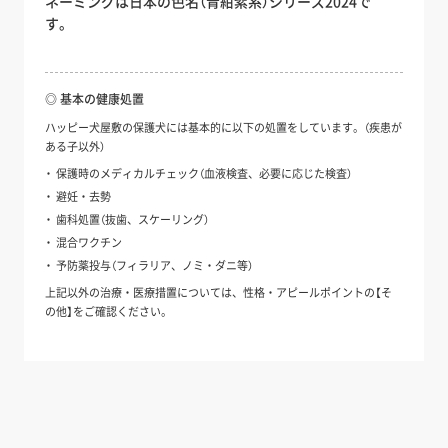
ネーミングは日本の色名（青紺紫系）シリーズ2024で
す。
◎ 基本の健康処置
ハッピー犬屋敷の保護犬には基本的に以下の処置をしています。（疾患が
ある子以外）
保護時のメディカルチェック（血液検査、必要に応じた検査）
避妊・去勢
歯科処置（抜歯、スケーリング）
混合ワクチン
予防薬投与（フィラリア、ノミ・ダニ等）
上記以外の治療・医療措置については、性格・アピールポイントの【そ
の他】をご確認ください。