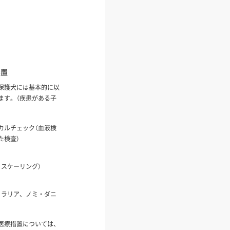
処置
保護犬には基本的に以
ます。（疾患がある子
カルチェック（血液検
た検査）
、スケーリング）
ィラリア、ノミ・ダニ
医療措置については、