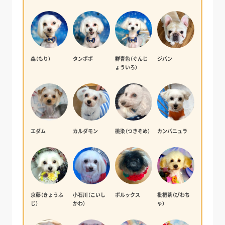
森（もり）
タンポポ
群青色（ぐんじ
ジバン
ょういろ）
エダム
カルダモン
桃染（つきそめ）
カンパニュラ
京藤（きょうふ
小石川（こいし
ポルックス
枇杷茶（びわち
じ）
かわ）
ゃ）