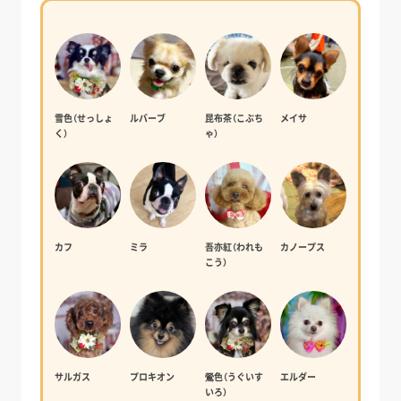
雪色（せっしょ
ルバーブ
昆布茶（こぶち
メイサ
く）
ゃ）
カフ
ミラ
吾亦紅（われも
カノープス
こう）
サルガス
プロキオン
鶯色（うぐいす
エルダー
いろ）