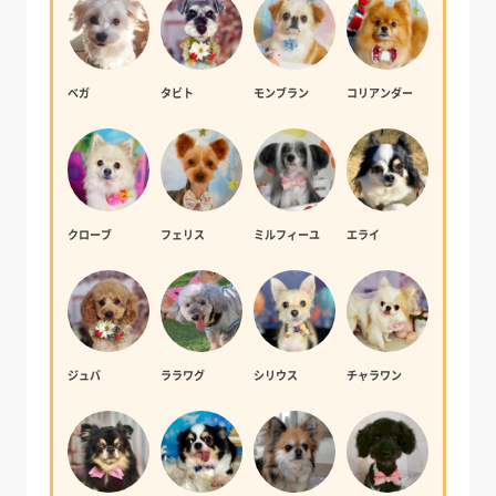
ベガ
タビト
モンブラン
コリアンダー
クローブ
フェリス
ミルフィーユ
エライ
ジュバ
ララワグ
シリウス
チャラワン