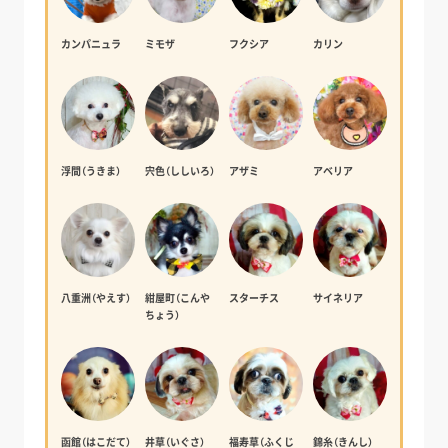
カンパニュラ
ミモザ
フクシア
カリン
浮間（うきま）
宍色（ししいろ）
アザミ
アベリア
八重洲（やえす）
紺屋町（こんや
スターチス
サイネリア
ちょう）
函館（はこだて）
井草（いぐさ）
福寿草（ふくじ
錦糸（きんし）