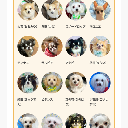
大宮（おおみや）
与野（よの）
スノードロップ
マロニエ
ティナス
サルビア
アケビ
平井（ひらい）
給田（きゅうで
ビデンス
菜の花（なのは
小石川（こいし
ん）
な）
かわ）