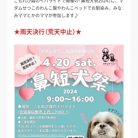
こもれび森のイバライドで開催の「鼻短犬祭2024」に、マ
ダムせつこのわんこ服やわんこベッドでお馴染み、みな
みママとかのママが参加します♪
★雨天決行（荒天中止）★