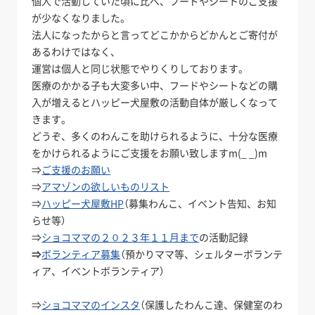
個人で活動していた頃に比べ、フードやシートのご支援
が少なくなりました。
法人になったからと言ってどこかからどかんとご寄付が
あるわけではなく、
運営は個人と同じ状態でやりくりしております。
医療のかかる子も大変多い中、フードやシートなどの購
入が増えるとハッピー犬屋敷の活動自体が厳しくなって
きます。
どうぞ、多くのわんこを助けられるように、十分な医療
をかけられるようにご支援をお願い致しますm(_ _)m
⇒
ご支援のお願い
⇒
アマゾンの欲しいものリスト
⇒
ハッピー犬屋敷HP
（募集わんこ、イベント告知、お知
らせ等）
⇒
ショコママの２０２３年１１月まで
の活動記録
⇒
ボランティア募集
（預かりママ等、シェルターボランテ
ィア、イベントボランティア）
⇒
ショコママのインスタ
（保護したわんこ達、保健室のわ