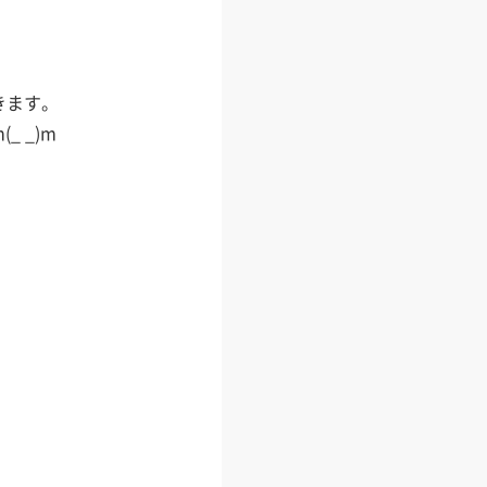
きます。
 _)m