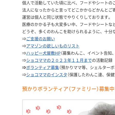
個人で活動していた頃に比べ、フードやシートの
法人になったからと言ってどこかからどかんとご
運営は個人と同じ状態でやりくりしております。
医療のかかる子も大変多い中、フードやシートな
どうぞ、多くのわんこを助けられるように、十分な
⇒
ご支援のお願い
⇒
アマゾンの欲しいものリスト
⇒
ハッピー犬屋敷HP
（募集わんこ、イベント告知
⇒
ショコママの２０２３年１１月まで
の活動記録
⇒
ボランティア募集
（預かりママ等、シェルターボ
⇒
ショコママのインスタ
（保護したわんこ達、保健
預かりボランティア（ファミリー）募集