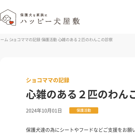
ホーム
ショコママの記録
保護活動
心雑のある２匹のわんこの診察
ショコママの記録
心雑のある２匹のわん
2024年10月01日
保護活動
保護犬達の為にシートやフードなどご支援をお願