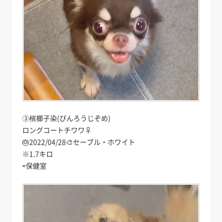
③檳榔子染(びんろうじぞめ)
ロングコートチワワ♀
🎂2022/04/28🎨セーブル・ホワイト
※1.7キロ
⇨保健室