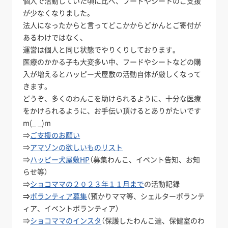
個人で活動していた頃に比べ、フードやシートのご支援
が少なくなりました。
法人になったからと言ってどこかからどかんとご寄付が
あるわけではなく、
運営は個人と同じ状態でやりくりしております。
医療のかかる子も大変多い中、フードやシートなどの購
入が増えるとハッピー犬屋敷の活動自体が厳しくなって
きます。
どうぞ、多くのわんこを助けられるように、十分な医療
をかけられるように、お手伝い頂けるとありがたいです
m(_ _)m
⇒
ご支援のお願い
⇒
アマゾンの欲しいものリスト
⇒
ハッピー犬屋敷HP
（募集わんこ、イベント告知、お知
らせ等）
⇒
ショコママの２０２３年１１月まで
の活動記録
⇒
ボランティア募集
（預かりママ等、シェルターボランテ
ィア、イベントボランティア）
⇒
ショコママのインスタ
（保護したわんこ達、保健室のわ