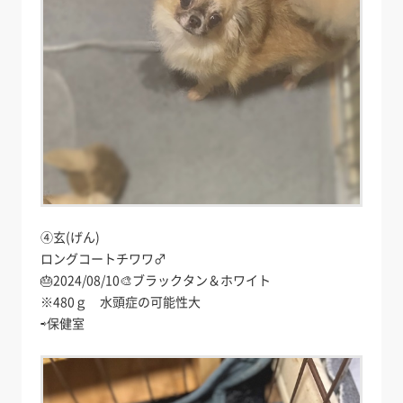
④玄(げん)
ロングコートチワワ♂
🎂2024/08/10🎨ブラックタン＆ホワイト
※480ｇ 水頭症の可能性大
⇨保健室