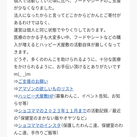
個人で活動していた頃に比べ、フードやシートのご支援
が少なくなりました。
法人になったからと言ってどこかからどかんとご寄付が
あるわけではなく、
運営は個人と同じ状態でやりくりしております。
医療のかかる子も大変多い中、フードやシートなどの購
入が増えるとハッピー犬屋敷の活動自体が厳しくなって
きます。
どうぞ、多くのわんこを助けられるように、十分な医療
をかけられるように、お手伝い頂けるとありがたいです
m(_ _)m
⇒
ご支援のお願い
⇒
アマゾンの欲しいものリスト
⇒
ハッピー犬屋敷HP
（募集わんこ、イベント告知、お知
らせ等）
⇒
ショコママの２０２３年１１月まで
の活動記録／最近
の「保健室のまかない飯やオヤツなど」
⇒
ショコママのインスタ
（保護したわんこ達、保健室のわ
んこ達、手作りご飯等）