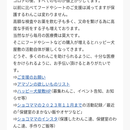
コロナの後、すべてのものが値上がりしてます。
以前に比べてフードやシートのご支援は減ってますが保
護するわんこは変わりません。
高額な検査やお薬を飲む子も多く、又命を繋げる為に高
度な手術をする子も増えております。
当然ながら毎月の医療費は莫大です。
そこにフードやシートなどの購入が増えるとハッピー犬
屋敷の活動自体が厳しくなってきます。
どうぞ、多くのわんこを助けられるように、十分な医療
をかけられるように、お手伝い頂けるとありがたいで
す。
⇒
ご支援のお願い
⇒
アマゾンの欲しいものリスト
⇒
ハッピー犬屋敷HP
（募集わんこ、イベント告知、お知
らせ等）
⇒
ショコママの２０２３年１１月まで
の活動記録／最近
の「保健室のまかない飯やオヤツなど」
⇒
ショコママのインスタ
（保護したわんこ達、保健室のわ
んこ達、手作りご飯等）