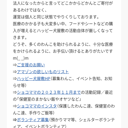
法人になったからと言ってどこかからどかんとご寄付が
あるわけではなく、
運営は個人と同じ状態でやりくりしております。
医療のかかる子も大変多い中、フードやシートなどの購
入が増えるとハッピー犬屋敷の活動自体が厳しくなって
きます。
どうぞ、多くのわんこを助けられるように、十分な医療
をかけられるように、お手伝い頂けるとありがたいです
m(_ _)m
⇒
ご支援のお願い
⇒
アマゾンの欲しいものリスト
⇒
ハッピー犬屋敷HP
（募集わんこ、イベント告知、お知
らせ等）
⇒
ショコママの２０２３年１１月まで
の活動記録／最近
の「保健室のまかない飯やオヤツなど」
⇒
ショコママのインスタ
（保護したわんこ達、保健室のわ
んこ達、手作りご飯等）
⇒
ボランティア募集
（預かりママ等、シェルターボランテ
ィア、イベントボランティア）