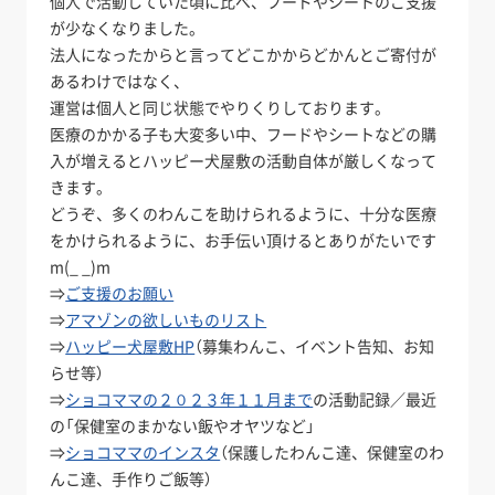
個人で活動していた頃に比べ、フードやシートのご支援
が少なくなりました。
法人になったからと言ってどこかからどかんとご寄付が
あるわけではなく、
運営は個人と同じ状態でやりくりしております。
医療のかかる子も大変多い中、フードやシートなどの購
入が増えるとハッピー犬屋敷の活動自体が厳しくなって
きます。
どうぞ、多くのわんこを助けられるように、十分な医療
をかけられるように、お手伝い頂けるとありがたいです
m(_ _)m
⇒
ご支援のお願い
⇒
アマゾンの欲しいものリスト
⇒
ハッピー犬屋敷HP
（募集わんこ、イベント告知、お知
らせ等）
⇒
ショコママの２０２３年１１月まで
の活動記録／最近
の「保健室のまかない飯やオヤツなど」
⇒
ショコママのインスタ
（保護したわんこ達、保健室のわ
んこ達、手作りご飯等）