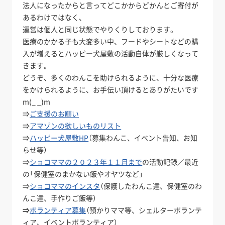
法人になったからと言ってどこかからどかんとご寄付が
あるわけではなく、
運営は個人と同じ状態でやりくりしております。
医療のかかる子も大変多い中、フードやシートなどの購
入が増えるとハッピー犬屋敷の活動自体が厳しくなって
きます。
どうぞ、多くのわんこを助けられるように、十分な医療
をかけられるように、お手伝い頂けるとありがたいです
m(_ _)m
⇒
ご支援のお願い
⇒
アマゾンの欲しいものリスト
⇒
ハッピー犬屋敷HP
（募集わんこ、イベント告知、お知
らせ等）
⇒
ショコママの２０２３年１１月まで
の活動記録／最近
の「保健室のまかない飯やオヤツなど」
⇒
ショコママのインスタ
（保護したわんこ達、保健室のわ
んこ達、手作りご飯等）
⇒
ボランティア募集
（預かりママ等、シェルターボランテ
ィア、イベントボランティア）