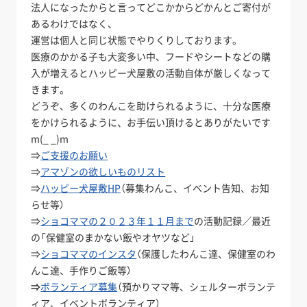
法人になったからと言ってどこかからどかんとご寄付が
あるわけではなく、
運営は個人と同じ状態でやりくりしております。
医療のかかる子も大変多い中、フードやシートなどの購
入が増えるとハッピー犬屋敷の活動自体が厳しくなって
きます。
どうぞ、多くのわんこを助けられるように、十分な医療
をかけられるように、お手伝い頂けるとありがたいです
m(_ _)m
⇒
ご支援のお願い
⇒
アマゾンの欲しいものリスト
⇒
ハッピー犬屋敷HP
（募集わんこ、イベント告知、お知
らせ等）
⇒
ショコママの２０２３年１１月まで
の活動記録／最近
の「保健室のまかない飯やオヤツなど」
⇒
ショコママのインスタ
（保護したわんこ達、保健室のわ
んこ達、手作りご飯等）
⇒
ボランティア募集
（預かりママ等、シェルターボランテ
ィア、イベントボランティア）