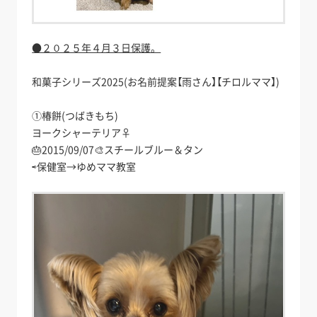
●２０２５年４月３日保護。
和菓子シリーズ2025(お名前提案【雨さん】【チロルママ】)
①椿餅(つばきもち)
ヨークシャーテリア♀
🎂2015/09/07🎨スチールブルー＆タン
⇨保健室→ゆめママ教室