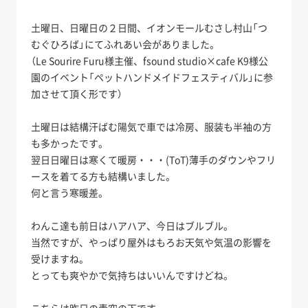
土曜日、日曜日の２日間、イオンモールむさし村山「つ
むぐひろば」にてふれあい会がありました。
（Le Sourire Furu様主催、fsound studio×cafe K9様公
園のイベント「ペットハンドメイドフェスティバル」に参
加させて頂く形です）
土曜日は結構汗ばむ陽気で車では冷房、服装も半袖の方
も多かったです。
翌日日曜日は寒くて暖房・・・(ToT)薄手のダウンやフリ
ースを着てる方も結構いました。
何と言う寒暖差。
わんこ達も前日はハアハア、今日はブルブル。
当然ですが、やっぱり屋外はもろお天気や気温の影響を
受けますね。
とっても爽やかで気持ちはいいんですけどね。