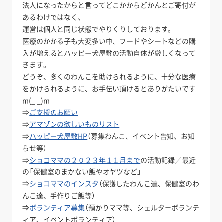
法人になったからと言ってどこかからどかんとご寄付が
あるわけではなく、
運営は個人と同じ状態でやりくりしております。
医療のかかる子も大変多い中、フードやシートなどの購
入が増えるとハッピー犬屋敷の活動自体が厳しくなって
きます。
どうぞ、多くのわんこを助けられるように、十分な医療
をかけられるように、お手伝い頂けるとありがたいです
m(_ _)m
⇒
ご支援のお願い
⇒
アマゾンの欲しいものリスト
⇒
ハッピー犬屋敷HP
（募集わんこ、イベント告知、お知
らせ等）
⇒
ショコママの２０２３年１１月まで
の活動記録／最近
の「保健室のまかない飯やオヤツなど」
⇒
ショコママのインスタ
（保護したわんこ達、保健室のわ
んこ達、手作りご飯等）
⇒
ボランティア募集
（預かりママ等、シェルターボランテ
ィア、イベントボランティア）