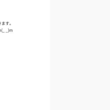
きます。
 _)m