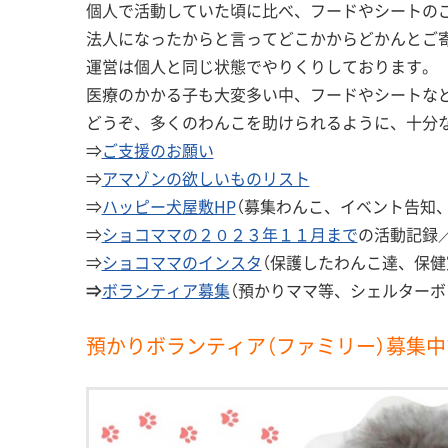
個人で活動していた頃に比べ、フードやシートの
法人になったからと言ってどこかからどかんとご
運営は個人と同じ状態でやりくりしております。
医療のかかる子も大変多い中、フードやシートな
どうぞ、多くのわんこを助けられるように、十分な
⇒
ご支援のお願い
⇒
アマゾンの欲しいものリスト
⇒
ハッピー犬屋敷HP
（募集わんこ、イベント告知
⇒
ショコママの２０２３年１１月まで
の活動記録
⇒
ショコママのインスタ
（保護したわんこ達、保健
⇒
ボランティア募集
（預かりママ等、シェルターボ
預かりボランティア（ファミリー）募集