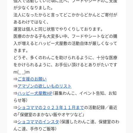
個人で活動していた頃に比べ、フードやシートのご支援
が少なくなりました。
法人になったからと言ってどこかからどかんとご寄付が
あるわけではなく、
運営は個人と同じ状態でやりくりしております。
医療のかかる子も大変多い中、フードやシートなどの購
入が増えるとハッピー犬屋敷の活動自体が厳しくなって
きます。
どうぞ、多くのわんこを助けられるように、十分な医療
をかけられるように、お手伝い頂けるとありがたいです
m(_ _)m
⇒
ご支援のお願い
⇒
アマゾンの欲しいものリスト
⇒
ハッピー犬屋敷HP
（募集わんこ、イベント告知、お知
らせ等）
⇒
ショコママの２０２３年１１月まで
の活動記録／最近
の「保健室のまかない飯やオヤツなど」
⇒
ショコママのインスタ
（保護したわんこ達、保健室のわ
んこ達、手作りご飯等）