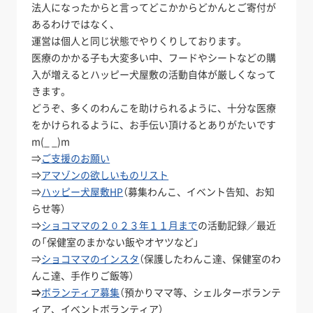
法人になったからと言ってどこかからどかんとご寄付が
あるわけではなく、
運営は個人と同じ状態でやりくりしております。
医療のかかる子も大変多い中、フードやシートなどの購
入が増えるとハッピー犬屋敷の活動自体が厳しくなって
きます。
どうぞ、多くのわんこを助けられるように、十分な医療
をかけられるように、お手伝い頂けるとありがたいです
m(_ _)m
⇒
ご支援のお願い
⇒
アマゾンの欲しいものリスト
⇒
ハッピー犬屋敷HP
（募集わんこ、イベント告知、お知
らせ等）
⇒
ショコママの２０２３年１１月まで
の活動記録／最近
の「保健室のまかない飯やオヤツなど」
⇒
ショコママのインスタ
（保護したわんこ達、保健室のわ
んこ達、手作りご飯等）
⇒
ボランティア募集
（預かりママ等、シェルターボランテ
ィア、イベントボランティア）