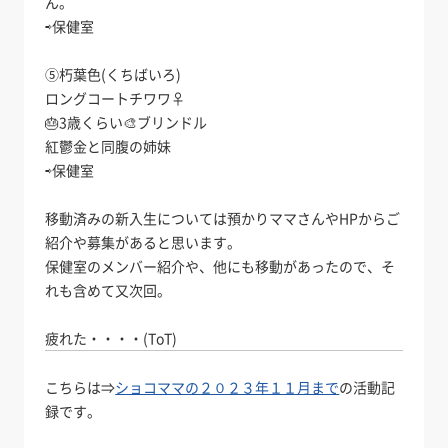
ん。
⇨保健室
⑤朽葉色(くちばいろ)
ロングコートチワワ♀
🎂3歳くらい🎨ブリンドル
紅鬱金と同腹の姉妹
⇨保健室
移動済みの新入生については預かりママさんやHPからご
紹介や募集があると思います。
保健室のメンバー紹介や、他にも移動があったので、そ
れも含めて又次回。
疲れた・・・・(ToT)
こちらは⇒
ショコママの２０２３年１１月まで
の活動記
録です。