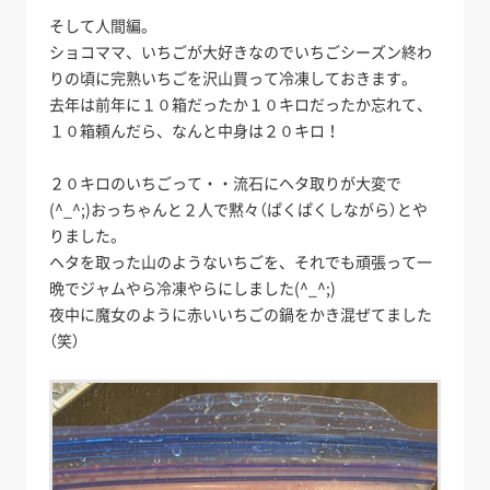
そして人間編。
ショコママ、いちごが大好きなのでいちごシーズン終わ
りの頃に完熟いちごを沢山買って冷凍しておきます。
去年は前年に１０箱だったか１０キロだったか忘れて、
１０箱頼んだら、なんと中身は２０キロ！
２０キロのいちごって・・流石にヘタ取りが大変で
(^_^;)おっちゃんと２人で黙々（ぱくぱくしながら）とや
りました。
ヘタを取った山のようないちごを、それでも頑張って一
晩でジャムやら冷凍やらにしました(^_^;)
夜中に魔女のように赤いいちごの鍋をかき混ぜてました
（笑）