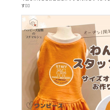
す🙇‍♀️