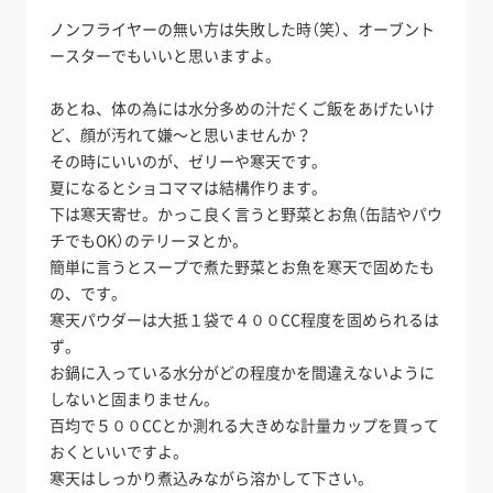
ノンフライヤーの無い方は失敗した時（笑）、オーブント
ースターでもいいと思いますよ。
あとね、体の為には水分多めの汁だくご飯をあげたいけ
ど、顔が汚れて嫌～と思いませんか？
その時にいいのが、ゼリーや寒天です。
夏になるとショコママは結構作ります。
下は寒天寄せ。かっこ良く言うと野菜とお魚（缶詰やパウ
チでもOK）のテリーヌとか。
簡単に言うとスープで煮た野菜とお魚を寒天で固めたも
の、です。
寒天パウダーは大抵１袋で４００CC程度を固められるは
ず。
お鍋に入っている水分がどの程度かを間違えないように
しないと固まりません。
百均で５００CCとか測れる大きめな計量カップを買って
おくといいですよ。
寒天はしっかり煮込みながら溶かして下さい。