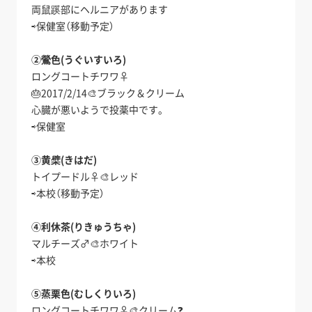
両鼠蹊部にヘルニアがあります
⇨保健室（移動予定）
②鶯色(うぐいすいろ)
ロングコートチワワ♀
🎂2017/2/14🎨ブラック＆クリーム
心臓が悪いようで投薬中です。
⇨保健室
③黄檗(きはだ)
トイプードル♀🎨レッド
⇨本校（移動予定）
④利休茶(りきゅうちゃ)
マルチーズ♂🎨ホワイト
⇨本校
⑤蒸栗色(むしくりいろ)
ロングコートチワワ♀🎨クリーム❓