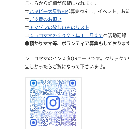
こちらから詳細が御覧になれます。
⇒
ハッピー犬屋敷HP
（募集わんこ、イベント、お知
⇒
ご支援のお願い
⇒
アマゾンの欲しいものリスト
⇒
ショコママの２０２３年１１月まで
の活動記録
●預かりママ等、ボランティア募集もしておりま
ショコママのインスタQRコードです。クリックで
宜しかったらご覧になって下さいませ。