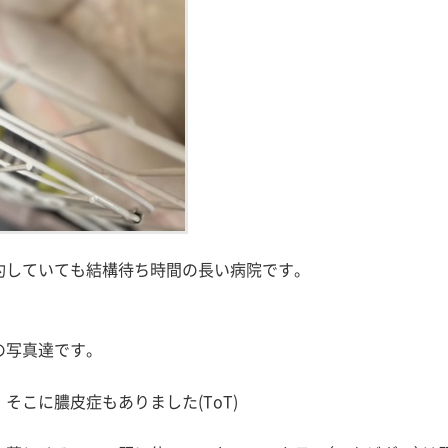
約していても結構待ち時間の長い病院です。
の写真達です。
こに膿皮症もありました(ToT)