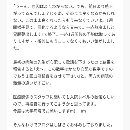
「うーん、原因はよくわからない。でも、前日より熱下
がってるんでしょ？じゃあ、そのまま良くなるかもしれ
ない。このまま良くなったらもう来なくていいよ。1週
間様子見て、悪化するようなら又来て。一応熱冷ましと
胃腸薬出します」で終了。一応1週間後の予約は取ってあ
りますが・・微妙にもうここでなくてもいい気がしまし
た。
最初の病院の先生が心配して電話を下さったので結果を
報告すると「え～。この数字はかなり心配な数字ですの
でもう１回血液検査をさせて下さい」と。両方の病院の
熱量の違いがすごい。
医療関係のスタッフに聞いても入院レベルの数値らしい
ので、再検査に行ってこようかと思ってます。
今度は大学病院でお願いしますm(_ _)m
そんなわけでブログはしばらくお休みしておりました。