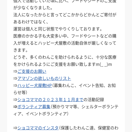
個人で活動していた頃に比べ、フードやシートのご支援
が少なくなりました。
法人になったからと言ってどこかからどかんとご寄付が
あるわけではなく、
運営は個人と同じ状態でやりくりしております。
医療のかかる子も大変多い中、フードやシートなどの購
入が増えるとハッピー犬屋敷の活動自体が厳しくなって
きます。
どうぞ、多くのわんこを助けられるように、十分な医療
をかけられるようにご支援をお願い致しますm(_ _)m
⇒
ご支援のお願い
⇒
アマゾンの欲しいものリスト
⇒
ハッピー犬屋敷HP
（募集わんこ、イベント告知、お知
らせ等）
⇒
ショコママの２０２３年１１月まで
の活動記録
⇒
ボランティア募集
（預かりママ等、シェルターボランテ
ィア、イベントボランティア）
⇒
ショコママのインスタ
（保護したわんこ達、保健室のわ