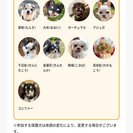
箪笥（たんす）
大井（おおい）
ポーチュラカ
アジュガ
千日紅（せんに
金蓮花（きんれ
駒場（こまば）
吾亦紅（われも
ちこう）
んか）
こう）
コニファー
※参加する保護犬は体調の変化により、変更する場合がございま
す。