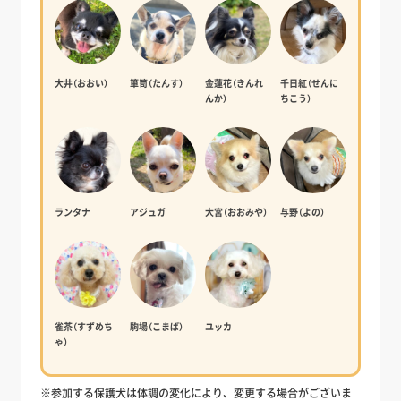
大井（おおい）
箪笥（たんす）
金蓮花（きんれ
千日紅（せんに
んか）
ちこう）
ランタナ
アジュガ
大宮（おおみや）
与野（よの）
雀茶（すずめち
駒場（こまば）
ユッカ
ゃ）
※参加する保護犬は体調の変化により、変更する場合がございま